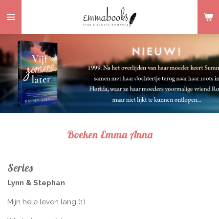
Ga
direct
naar
de
hoofdinhoud
Boeken Emma Anna
Series
Lynn & Stephan
Mijn hele leven lang (1)