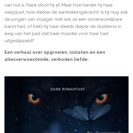
van nut is. Narä stoot hij af. Maar hoe harder hij haar
wegduwt, hoe sterker de aantrekkingskracht. Is hij nog wel
de jongen van vroeger, met wie ze een onverwoestbare
band had, of trekt hij haar steeds dieper de duisternis in,
weg van het pad dat haar moeder voor haar had
uitgestippeld?
Een verhaal over opgroeien, loslaten en een
allesverwoestende, verboden liefde.