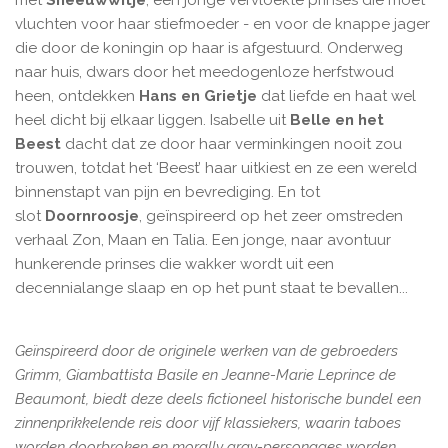
met
Sneeuwwitje
, een jonge vervloekte prinses die moet
vluchten voor haar stiefmoeder - en voor de knappe jager
die door de koningin op haar is afgestuurd. Onderweg
naar huis, dwars door het meedogenloze herfstwoud
heen, ontdekken
Hans en Grietje
dat liefde en haat wel
heel dicht bij elkaar liggen. Isabelle uit
Belle en het
Beest
dacht dat ze door haar verminkingen nooit zou
trouwen, totdat het ‘Beest’ haar uitkiest en ze een wereld
binnenstapt van pijn en bevrediging. En tot
slot
Doornroosje
, geïnspireerd op het zeer omstreden
verhaal Zon, Maan en Talia. Een jonge, naar avontuur
hunkerende prinses die wakker wordt uit een
decennialange slaap en op het punt staat te bevallen...
Geïnspireerd door de originele werken van de gebroeders
Grimm, Giambattista Basile en Jeanne-Marie Leprince de
Beaumont, biedt deze deels fictioneel historische bundel een
zinnenprikkelende reis door vijf klassiekers, waarin taboes
worden doorbroken en morally gray-personages worden