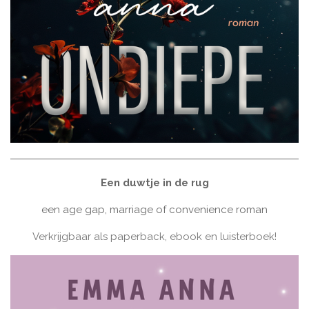
Een duwtje in de rug
een age gap, marriage of convenience roman
Verkrijgbaar als paperback, ebook en luisterboek!