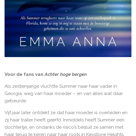
Voor de fans van
Achter hoge bergen
Als zestienjarige vluchtte Summer naar haar vader in
Georgia, weg van haar moeder – en van alles wat daar
gebeurde.
Vijf jaar later ontdekt ze dat haar moeder is overleden en
zij haar trailer heeft geërfd. Inmiddels heeft Summer een
dochtertje, en ondanks de risico’s besluit ze samen met
haar terug te keren naar haar roots in Keystone Heights,