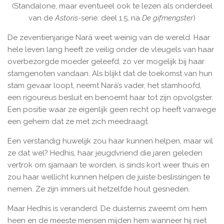
(Standalone, maar eventueel ook te lezen als onderdeel
van de
Astoris
-serie: deel 1.5, na
De gifmengster
)
De zeventienjarige Narä weet weinig van de wereld. Haar
hele leven lang heeft ze veilig onder de vleugels van haar
overbezorgde moeder geleefd, zo ver mogelijk bij haar
stamgenoten vandaan. Als blijkt dat de toekomst van hun
stam gevaar loopt, neemt Narä’s vader, het stamhoofd,
een rigoureus besluit en benoemt haar tot zijn opvolgster.
Een positie waar ze eigenlijk geen recht op heeft vanwege
een geheim dat ze met zich meedraagt.
Een verstandig huwelijk zou haar kunnen helpen, maar wil
ze dat wel? Hedhis, haar jeugdvriend die jaren geleden
vertrok om sjamaan te worden, is sinds kort weer thuis en
zou haar wellicht kunnen helpen de juiste beslissingen te
nemen. Ze zijn immers uit hetzelfde hout gesneden.
Maar Hedhis is veranderd. De duisternis zweemt om hem
heen en de meeste mensen mijden hem wanneer hij niet