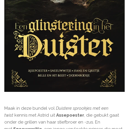
Maak in deze bundel vol
Duistere sprookjes met een
twist
kennis met Astrid uit
Assepoester
, die gebukt gaat
onder de grillen van haar stiefbroer en -zus. En