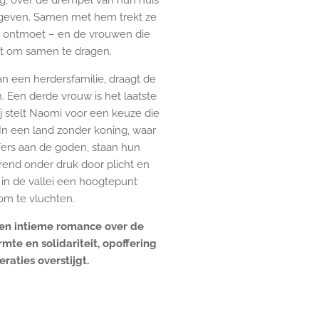
g, over de drempel van hun huis
geven. Samen met hem trekt ze
ren ontmoet – en de vrouwen die
nt om samen te dragen.
n een herdersfamilie, draagt de
n. Een derde vrouw is het laatste
ij stelt Naomi voor een keuze die
 In een land zonder koning, waar
fers aan de goden, staan hun
rend onder druk door plicht en
in de vallei een hoogtepunt
d om te vluchten.
een intieme romance over de
mte en solidariteit, opoffering
raties overstijgt.