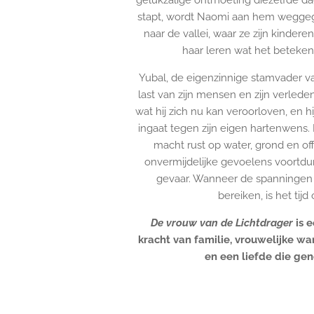
gelukzalige ontmoeting diezelfde da
stapt, wordt Naomi aan hem wegge
naar de vallei, waar ze zijn kinde
haar leren wat het beteke
Yubal, de eigenzinnige stamvader va
last van zijn mensen en zijn verlede
wat hij zich nu kan veroorloven, en h
ingaat tegen zijn eigen hartenwens.
macht rust op water, grond en of
onvermijdelijke gevoelens voortdu
gevaar. Wanneer de spanningen 
bereiken, is het tij
De vrouw van de Lichtdrager
is 
kracht van familie, vrouwelijke war
en een liefde die gene