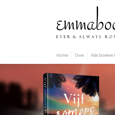
Ga
direct
naar
de
hoofdinhoud
Home
Over
Alle boeke