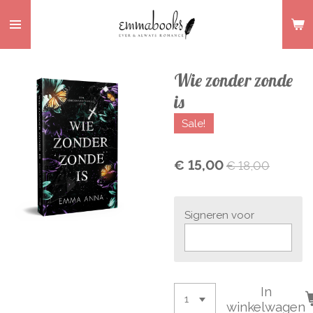
Ga
direct
naar
de
Wie zonder zonde
hoofdinhoud
is
Sale!
€ 15,00
€ 18,00
Signeren voor
In
winkelwagen