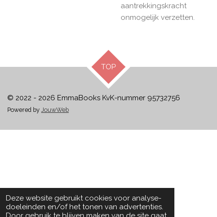
aantrekkingskracht
onmogelijk verzetten.
TOP
© 2022 - 2026 EmmaBooks KvK-nummer
95732756
Powered by
JouwWeb
Deze website gebruikt cookies voor analyse-
doeleinden en/of het tonen van advertenties.
Door gebruik te blijven maken van de site gaat